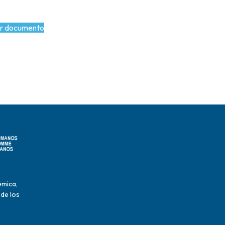
r documento
émica,
 de los