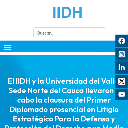
Buscar
El IIDH y la Universidad del Valle,
Sede Norte del Cauca llevaron a
cabo la clausura del Primer
Diplomado presencial en Litigio
Estratégico Para la Defensa y