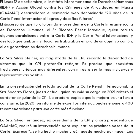
El lunes 12 de setiembre, el Instituto Interamericano de Derechos Humanos
(IIDH) y Acción Global contra los Crímenes de Atrocidades en Massa
(GAAMAC) desarrollaron el seminario web denominado “20 años de la
Corte Penal Internacional: logros y desafíos futuros”.
El discurso de apertura lo brindó el presidente de la Corte Interamericana
de Derechos Humanos, el Sr. Ricardo Pérez Manrique, quien realizó
algunos paralelismos entre la Corte IDH y la Corte Penal Internacional y
destacó que ambas instituciones trabajaban en pro de un objetivo común,
el de garantizar los derechos humanos.
La Sra. Silvia Steiner, ex magistrada de la CPI, recordó la disparidad de
sistemas que la CPI pretendía reflejar. Es preciso que coexistan
tradiciones jurídicas muy diferentes, con miras a ser lo más inclusivas y
representativas posible.
En la presentación del estado actual de la Corte Penal Internacional, la
Sra. Socorro Flores, jueza actual, quien asumió su cargo en 2021 reiteró el
carácter singular de la CPI. La oradora explica que la mejora es una tarea
constante. En 2020, un informe de expertos internacionales enumeró 400
recomendaciones para una corte más funcional.
La Sra. Silvia Fernández, ex presidenta de la CPI y ahora presidenta de
GAAMAC, realizó su intervención para explicar los próximos pasos de la
Corte. Expresó “…se ha hecho mucho y aún queda mucho por hacer. Los