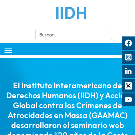
Buscar
El Instituto Interamericano de
Derechos Humanos (IIDH) y Acción
Global contra los Crímenes de
Atrocidades en Massa (GAAMAC)
desarrollaron el seminario web