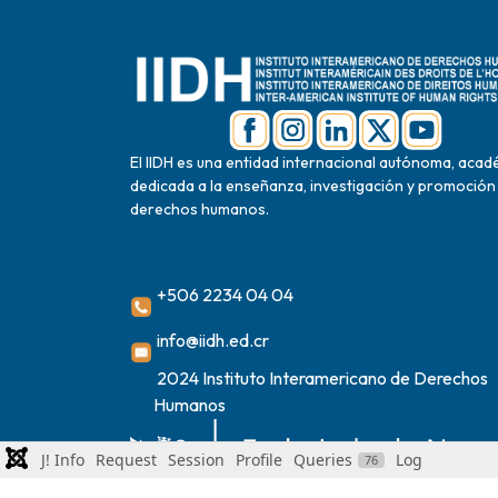
El IIDH es una entidad internacional autónoma, acad
dedicada a la enseñanza, investigación y promoción
derechos humanos.
+506 2234 04 04
info@iidh.ed.cr
2024 Instituto Interamericano de Derechos
Humanos
J! Info
Request
Session
Profile
Queries
Log
76