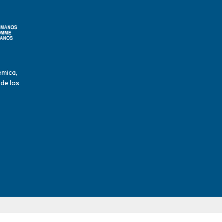
émica,
 de los