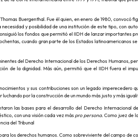
 de Thomas Buergenthal. Fue él quien, en enero de 1980, convocó 
a necesidad y posibilidad de una institución de este tipo, con a
nsiguió los fondos que permitió el IIDH de lanzar importantes pro
s ochentas, cuando gran parte de los Estados latinoamericanos se 
prominentes del Derecho Internacional de los Derechos Humanos, p
cción de la dignidad. Más aún, permitió que el IIDH fuera el imp
cimientos y sus contribuciones son un legado imperecedero que s
 luchando por la construcción de un mundo más justo y más igualit
ntaron las bases para el desarrollo del Derecho Internacional 
éstico, con una visión cada vez más
pro persona.
Como juez de la
ncia del Tribunal
 para los derechos humanos. Como sobreviviente del campo de con