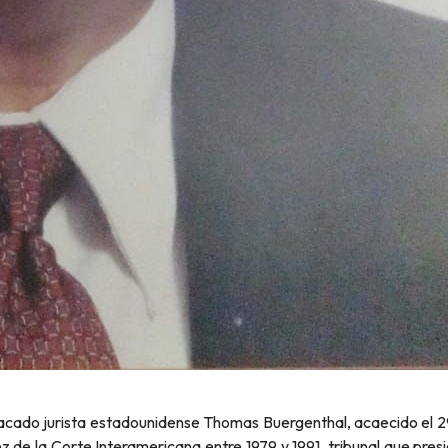
tacado jurista estadounidense Thomas Buergenthal, acaecido el 2
e la Corte Interamericana entre 1979 y 1991, tribunal que presid