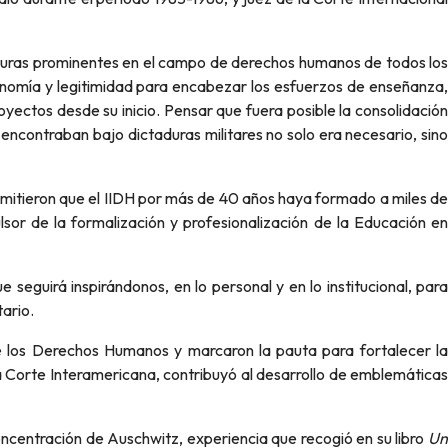
figuras prominentes en el campo de derechos humanos de todos los
utonomía y legitimidad para encabezar los esfuerzos de enseñanza,
yectos desde su inicio. Pensar que fuera posible la consolidación
encontraban bajo dictaduras militares no solo era necesario, sino
ermitieron que el IIDH por más de 40 años haya formado a miles de
ulsor de la formalización y profesionalización de la Educación en
eguirá inspirándonos, en lo personal y en lo institucional, para
ario.
de los Derechos Humanos y marcaron la pauta para fortalecer la
 Corte Interamericana, contribuyó al desarrollo de emblemática
centración de Auschwitz, experiencia que recogió en su libro
Un