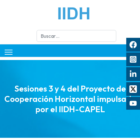
Buscar
Sesiones 3 y 4 del Proyecto de
Cooperación Horizontal impulsado
por el IIDH-CAPEL