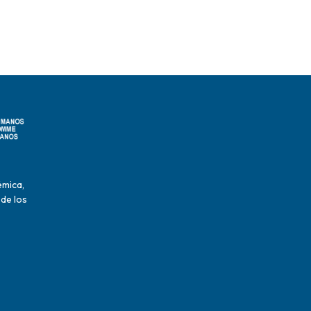
émica,
 de los