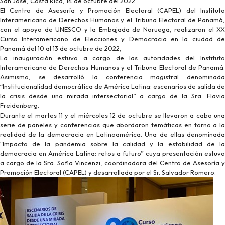
San José, Costa Rica, 14 de octubre del 2022.
El Centro de Asesoría y Promoción Electoral (CAPEL) del Instituto
Interamericano de Derechos Humanos y el Tribuna Electoral de Panamá,
con el apoyo de UNESCO y la Embajada de Noruega, realizaron el XX
Curso Interamericano de Elecciones y Democracia en la ciudad de
Panamá del 10 al 13 de octubre de 2022,
La inauguración estuvo a cargo de las autoridades del Instituto
Interamericano de Derechos Humanos y el Tribuna Electoral de Panamá.
Asimismo, se desarrolló la conferencia magistral denominada
“Institucionalidad democrática de América Latina: escenarios de salida de
la crisis desde una mirada intersectorial” a cargo de la Sra. Flavia
Freidenberg.
Durante el martes 11 y el miércoles 12 de octubre se llevaron a cabo una
serie de paneles y conferencias que abordaron temáticas en torno a la
realidad de la democracia en Latinoamérica. Una de ellas denominada
“Impacto de la pandemia sobre la calidad y la estabilidad de la
democracia en América Latina: retos a futuro” cuya presentación estuvo
a cargo de la Sra. Sofía Vincenzi, coordinadora del Centro de Asesoría y
Promoción Electoral (CAPEL) y desarrollada por el Sr. Salvador Romero.