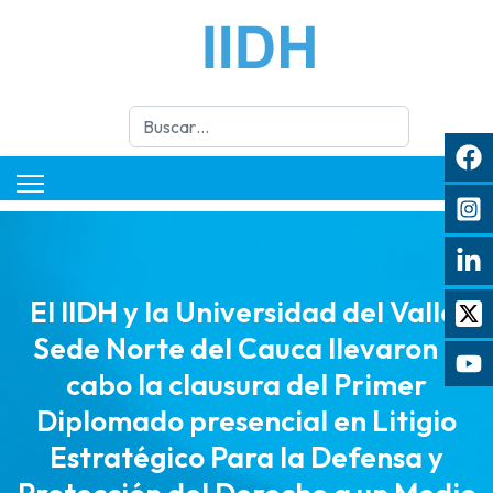
Buscar
El IIDH y la Universidad del Valle,
Sede Norte del Cauca llevaron a
cabo la clausura del Primer
Diplomado presencial en Litigio
Estratégico Para la Defensa y