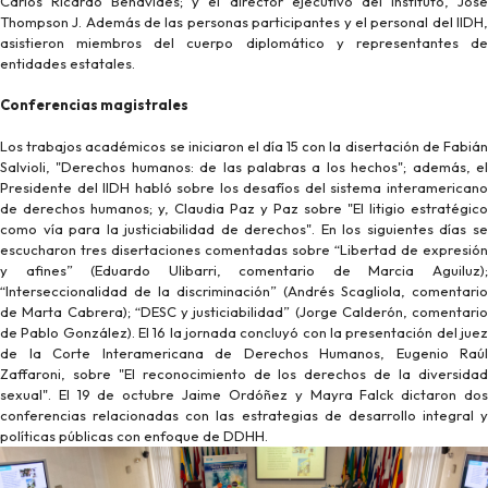
Carlos Ricardo Benavides; y el director ejecutivo del Instituto, José
Thompson J. Además de las personas participantes y el personal del IIDH,
asistieron miembros del cuerpo diplomático y representantes de
entidades estatales.
Conferencias magistrales
Los trabajos académicos se iniciaron el día 15 con la disertación de Fabián
Salvioli, "Derechos humanos: de las palabras a los hechos"; además, el
Presidente del IIDH habló sobre los desafíos del sistema interamericano
de derechos humanos; y, Claudia Paz y Paz sobre "El litigio estratégico
como vía para la justiciabilidad de derechos". En los siguientes días se
escucharon tres disertaciones comentadas sobre “Libertad de expresión
y afines” (Eduardo Ulibarri, comentario de Marcia Aguiluz);
“Interseccionalidad de la discriminación” (Andrés Scagliola, comentario
de Marta Cabrera); “DESC y justiciabilidad” (Jorge Calderón, comentario
de Pablo González). El 16 la jornada concluyó con la presentación del juez
de la Corte Interamericana de Derechos Humanos, Eugenio Raúl
Zaffaroni, sobre "El reconocimiento de los derechos de la diversidad
sexual". El 19 de octubre Jaime Ordóñez y Mayra Falck dictaron dos
conferencias relacionadas con las estrategias de desarrollo integral y
políticas públicas con enfoque de DDHH.