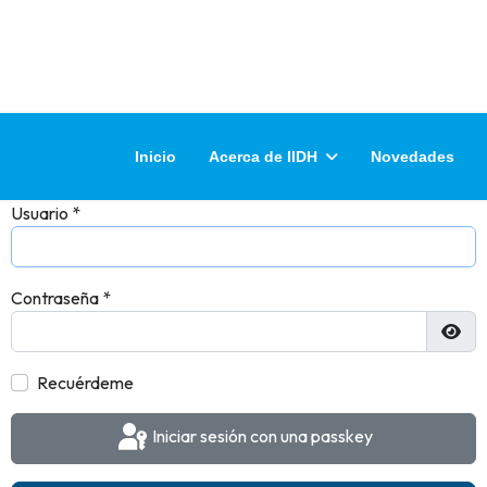
Inicio
Acerca de IIDH
Novedades
Usuario
*
Contraseña
*
Most
Recuérdeme
Iniciar sesión con una passkey