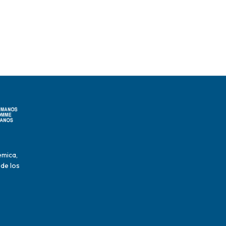
émica,
 de los