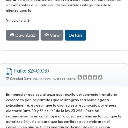
simpatizantes que cada uno de los partidos integrantes de la
alianza aporta.
Vinculancia: Si
Download
View
Details
Fallo: 3240(03)
Average Rating:
Created Date:
20-08-2024
Es menester que esa alianza que resulta del convenio transitorio
celebrado por los partidos que la integran sea homologada
judicialmente, es decir que la alianza sea reconocida por el juez
electoral (arts. 10 y 3º inc. "c" de la ley 23.298). Pero tal
reconocimiento no constituye otra cosa, en última instancia, que la
autorización judicial para que los partidos que celebraron el
convenio en que se funda puedan participar de una elección