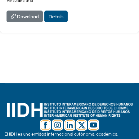
Vinculancia: Si
Download
Details
El IIDH es una entidad internacional autónoma, académica,