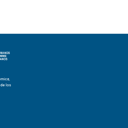
émica,
 de los