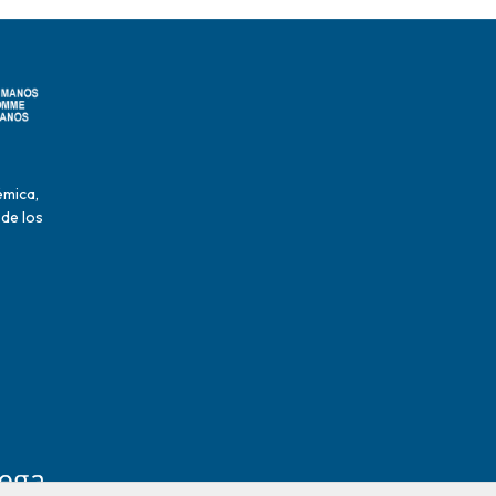
émica,
 de los