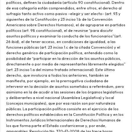
políticos, definen la ciudadanía (artículo 90 constitucional). Dentro
de esa categoría están comprendidos, entre otros, el derecho al
sufragio tanto activo como pasivo –elegir y ser electo- (art. 93 y
siguientes de la Constitución y 23 inciso 1.b de la Convención
Americana sobre Derechos Humanos), el de agruparse en partidos
políticos (art. 98 constitucional), el de reunirse “para discutir
asuntos políticos y examinar la conducta de los funcionarios”(art.
26 ibid), el de tener acceso, en condiciones de igualdad, a las
funciones públicas (art. 23 inciso 1.c de la citada Convención) y el
derecho genérico de participación política, entendido como la
posibilidad de “participar en la dirección de los asuntos públicos,
directamente o por medio de representantes libremente elegidos”
(art. 23 inciso 1.a del mismo tratado internacional). Este último
derecho, que involucra a todos los anteriores, también se
manifiesta, por ejemplo, en la prerrogativa ciudadana de
intervenir en la decisión de asuntos sometidos a referéndum, pero
asimismo en la de acudir a las sesiones de los órganos legislativos
y deliberantes a nivel nacional (Asamblea Legislativa) y local
(concejos municipales), que por esa razón son por naturaleza
públicas. La participación política consiste en el ejercicio de los
derechos políticos establecidos en la Constitución Política y en los
Instrumentos Jurídicos Internacionales de Derechos Humanos de
los que forma parte el Estado costarricense y, por ende,
amparables. Resolución No. 370-E1-2008 de las trece horas