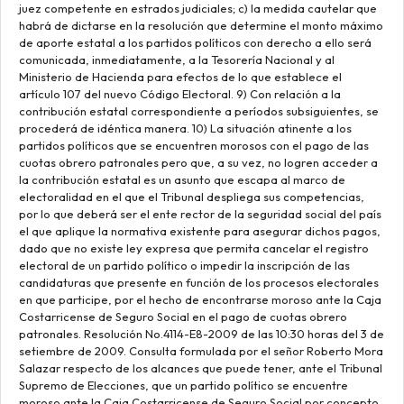
juez competente en estrados judiciales; c) la medida cautelar que
habrá de dictarse en la resolución que determine el monto máximo
de aporte estatal a los partidos políticos con derecho a ello será
comunicada, inmediatamente, a la Tesorería Nacional y al
Ministerio de Hacienda para efectos de lo que establece el
artículo 107 del nuevo Código Electoral. 9) Con relación a la
contribución estatal correspondiente a períodos subsiguientes, se
procederá de idéntica manera. 10) La situación atinente a los
partidos políticos que se encuentren morosos con el pago de las
cuotas obrero patronales pero que, a su vez, no logren acceder a
la contribución estatal es un asunto que escapa al marco de
electoralidad en el que el Tribunal despliega sus competencias,
por lo que deberá ser el ente rector de la seguridad social del país
el que aplique la normativa existente para asegurar dichos pagos,
dado que no existe ley expresa que permita cancelar el registro
electoral de un partido político o impedir la inscripción de las
candidaturas que presente en función de los procesos electorales
en que participe, por el hecho de encontrarse moroso ante la Caja
Costarricense de Seguro Social en el pago de cuotas obrero
patronales. Resolución No.4114-E8-2009 de las 10:30 horas del 3 de
setiembre de 2009. Consulta formulada por el señor Roberto Mora
Salazar respecto de los alcances que puede tener, ante el Tribunal
Supremo de Elecciones, que un partido político se encuentre
moroso ante la Caja Costarricense de Seguro Social por concepto