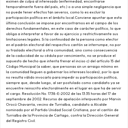
eximen de culpa al interesado (enfermedad, encontrarse
temporalmente fuera del país, etc.) o a una simple negligencia que
no puede tener efectos tan severos, como lo es excluir la
participación política en el ámbito local.Conviene apuntar que esta
última conclusión se impone por encontrarnos en el campo de los
derechos fundamentales, en este caso de carácter político, lo que
obliga a interpretar a favor de su ejercicio y restrictivamente sus
limitaciones legales. Si la continuidad de la persona como elector
en el padrón electoral del respectivo cantón se interrumpe, no por
su traslado electoral a otra comunidad, sino como consecuencia
de la caducidad de su cédula por vencimiento, no se produce el
supuesto de hecho que intenta frenar el inciso c) del artículo 15 del
Código Municipal (a saber, que personas sin un arraigo mínimo en
la comunidad lleguen a gobernar los intereses locales), por lo que
no resulta válido invocarlo para impedir su participación política,
siempre que, desde luego, al ser postulado como candidato ya se
encuentre reinscrito electoralmente en el lugar en que ha de servir
el cargo. Resolución No. 1738-E-2002 de las 13:35 horas del 17 de
septiembre de 2002. Recurso de apelación interpuesto por Marvin
Orocú Chavarría, vecino de Turrialba, candidato a Alcalde
nominado por el Partido Unidad Social Cristiana, por el cantón de
Turrialba de la Provincia de Cartago, contra la Dirección General
del Registro Civil.