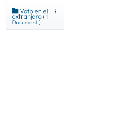
Voto en el
extranjero
( 1
Document )