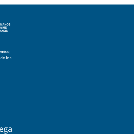
émica,
 de los