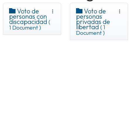
Voto de
Voto de
personas con
personas
discapacidad
privadas de
(
libertad
( 1
1 Document )
Document )